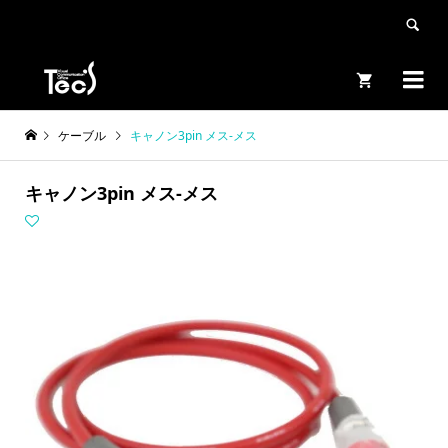


ケーブル
キャノン3pin メス-メス
キャノン3pin メス-メス