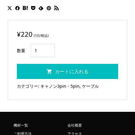
¥
220
(1日/税込)
キ
数量
ャ
ノ
カートに入れる
ン
3pin
カテゴリー:
キャノン3pin・5pin
,
ケーブル
メ
ス-
メ
ス
個
機材一覧
会社概要
ご利用方法
アクセス