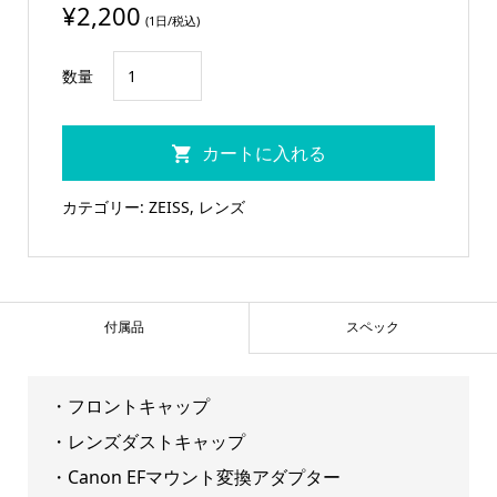
¥
2,200
(1日/税込)
ZEISS
数量
35mm
単
カートに入れる
焦
点
カテゴリー:
ZEISS
,
レンズ
レ
ン
ズ
Distagon
付属品
スペック
T2/35
ZF
・フロントキャップ
個
・レンズダストキャップ
・Canon EFマウント変換アダプター