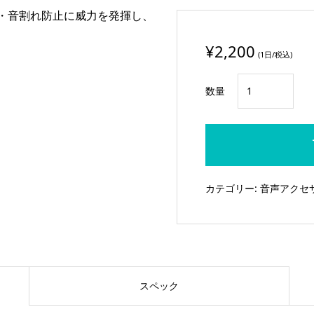
 ・音割れ防止に威力を発揮し、
¥
2,200
(1日/税込)
PROTECH
数量
ハ
イ
パ
ー
リ
カテゴリー:
音声アクセ
ミ
ッ
タ
ー
FS-
スペック
205