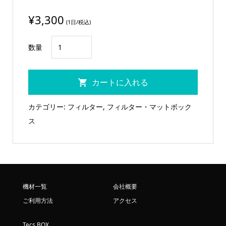
¥
3,300
(1日/税込)
82mm（丸
数量
型
ね
カートに入れる
じ
込
カテゴリー:
フィルター
,
フィルター・マットボック
み）
ス
TIFFEN
グ
リ
マ
ー
機材一覧
会社概要
グ
ご利用方法
アクセス
ラ
Tecs BOX
ス