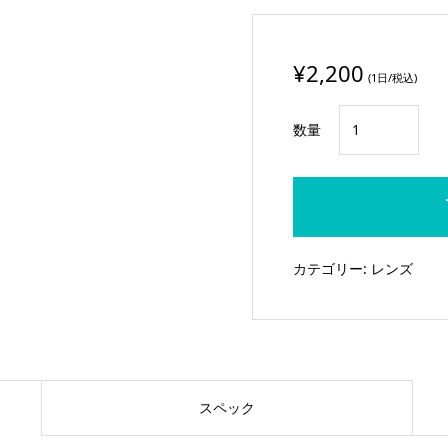
¥
2,200
(1日/税込)
Panasonic
数量
マ
イ
ク
ロ
フ
カテゴリー:
レンズ
ォ
ー
サ
ー
ズ
スペック
マ