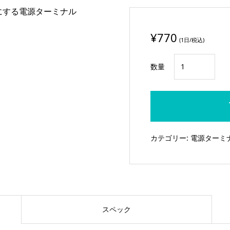
にする電源ターミナル
¥
770
(1日/税込)
I・
数量
D・
X
電
源
タ
カテゴリー:
電源ターミ
ー
ミ
ナ
ル
EB-
スペック
2