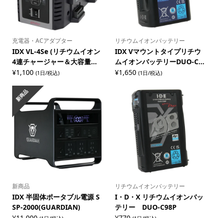
充電器・ACアダプター
リチウムイオンバッテリー
IDX VL-4Se (リチウムイオン
IDX Vマウントタイプリチウ
4連チャージャー＆大容量...
ムイオンバッテリーDUO-C...
¥
1,100
¥
1,650
(1日/税込)
(1日/税込)
新商品
新商品
リチウムイオンバッテリー
IDX 半固体ポータブル電源 S
I・D・X リチウムイオンバッ
SP-2000(GUARDIAN)
テリー DUO-C98P
¥
11,000
¥
770