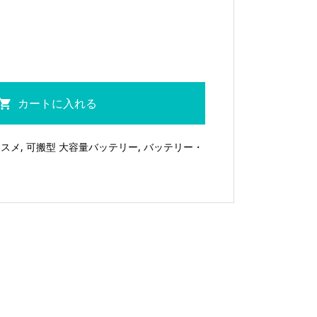
カートに入れる
ススメ
,
可搬型 大容量バッテリー
,
バッテリー・