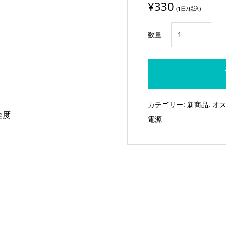
¥
330
(1日/税込)
IDX
数量
SSP-
50
半
固
体
カテゴリー:
新商品
,
オ
モ
速度
電源
バ
イ
ル
バ
ッ
テ
リ