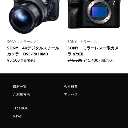
¥16,500
は
で
¥11,000
し
で
た。
す。
SONY（ミラーレス）
SONY（ミラーレス）
SONY 4Kデジタルスチール
SONY ミラーレス一眼カメ
カメラ DSC-RX10M3
ラ a7sIII
元
現
¥
5,500
¥
16,500
¥
15,400
(1日/税込)
(1日/税込)
の
在
価
の
格
価
は
格
機材一覧
会社概要
¥16,500
は
ご利用方法
アクセス
で
¥15,400
し
で
た。
す。
Tecs BOX
News