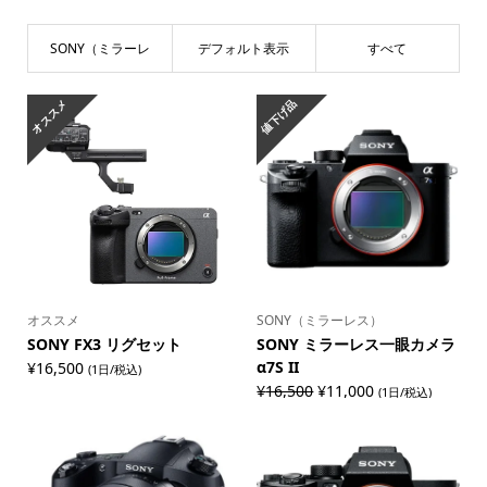
SONY（ミラーレ
デフォルト表示
すべて
ス）
オススメ
値下げ品
オススメ
SONY（ミラーレス）
SONY FX3 リグセット
SONY ミラーレス一眼カメラ
α7S II
¥
16,500
(1日/税込)
元
現
¥
16,500
¥
11,000
(1日/税込)
の
在
価
の
格
価
は
格